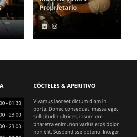
s
Proprietario
A
CÓCTELES & APERITIVO
Vivamus laoreet dictum diam in
00
-
01:30
porta. Donec consequat, massa eget
00
-
23:00
sollicitudin ultrices, ipsum orci
pharetra enim, non varius eros dolor
00
-
23:00
non elit. Suspendisse potenti. Integer